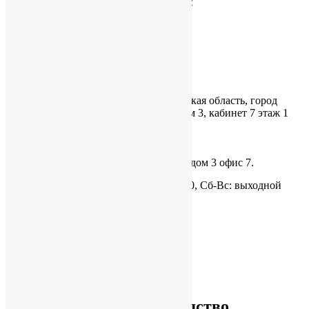
Наш офис
ОГРН:
1205000037802
ИНН/КПП:
5050146438/505001001
Юридический адрес:
141108, Московская область, город
Щёлково, Краснознаменская улица, дом 3, кабинет 7 этаж 1
Щелково, ул. Краснознаменская, дом 3 офис 7.
Время работы: Пн-Пт: 9:00 - 18:00, Сб-Вс: выходной
+7 (495) 320-51-14
Hitbox@hitboxcarton.ru
Наше производство