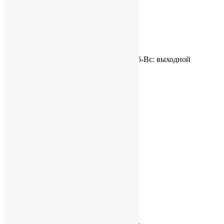
Связаться с нами
Пн-Пт: 9:00 - 18:00, Сб-Вс: выходной
+7 (495) 320-51-14
hitbox@hitboxcarton.ru
Заказать звонок
Готовая продукция
О компании
Контакты
Контакты