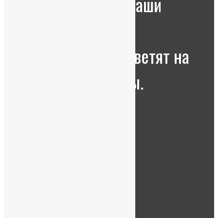
Оставьте заявку, наши
менеджеры с
удовольствием ответят на
все ВАШИ вопросы.
Я принимаю условия
политики
конфиденциальности
ПОЗВОНИТЕ МНЕ!