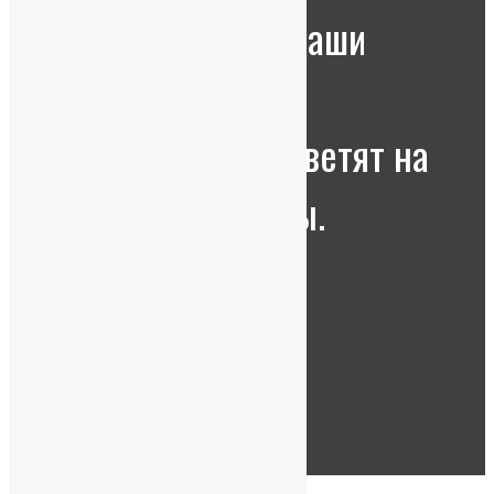
Оставьте заявку, наши
менеджеры с
удовольствием ответят на
все ВАШИ вопросы.
Я принимаю условия
политики
конфиденциальности
ПОЗВОНИТЕ МНЕ!